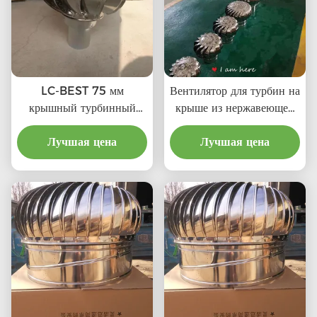
LC-BEST 75 мм
Вентилятор для турбин на
крышный турбинный
крыше из нержавеющей
вентилятор вентилятора,
стали (75 мм-1600 мм)
SS201/SS304/SS316L,
Лучшая цена
SS201,SS304,SS316L,
Лучшая цена
высокое качество,
вентилятор для турбин на
достаточно прочный,
крыше из алюминия
коррозионно-устойчивый,
принимает настройку,
напрямую подключенный
к дымовому трубу и
выхлопной трубе и т. д.