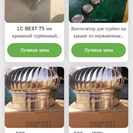
LC-BEST 75 мм
Вентилятор для турбин на
крышный турбинный
крыше из нержавеющей
вентилятор вентилятора,
стали (75 мм-1600 мм)
SS201/SS304/SS316L,
Лучшая цена
SS201,SS304,SS316L,
Лучшая цена
высокое качество,
вентилятор для турбин на
достаточно прочный,
крыше из алюминия
коррозионно-устойчивый,
принимает настройку,
напрямую подключенный
к дымовому трубу и
выхлопной трубе и т. д.